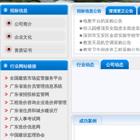
招标信息
招标信息公告
澄清更正公告
★电教平台的采购公告
公司简介
★幼儿园楼顶安全隐患全面改造
★深圳市宝安区金碧实验学校学
企业文化
★教室天花机空调采购公告
★教室卫生间改造工程采购公告
资质证书
★户外防高空坠物工程采购公告
工程招标公告
★校舍修缮工程采购公告
行业动态
公司动态
行业网站链接
★班级及成人洗手间(4间)改造
工程中标公告
全国建筑市场监管服务平台
★招标公告-蚌岭片区城市更新
★生物和物理实验室设备设施采
广东省造价员管理信息系统
采购公告
★幼儿园操场围栏操场部分草皮
广东省招投标监管网
★校舍修缮工程的采购公告
工程造价咨询企业造价师管理
采购中标公告
广东省住房和城乡建设厅
广东人事考试网
成功案例
广东造价信息网
中国建设监理协会