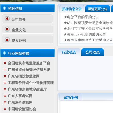
招标信息
招标信息公告
澄清更正公告
★电教平台的采购公告
公司简介
★幼儿园楼顶安全隐患全面改造
★深圳市宝安区金碧实验学校学
企业文化
★教室天花机空调采购公告
★教室卫生间改造工程采购公告
资质证书
★户外防高空坠物工程采购公告
工程招标公告
★校舍修缮工程采购公告
行业动态
公司动态
行业网站链接
★班级及成人洗手间(4间)改造
工程中标公告
全国建筑市场监管服务平台
★招标公告-蚌岭片区城市更新
★生物和物理实验室设备设施采
广东省造价员管理信息系统
采购公告
★幼儿园操场围栏操场部分草皮
广东省招投标监管网
★校舍修缮工程的采购公告
工程造价咨询企业造价师管理
采购中标公告
广东省住房和城乡建设厅
广东人事考试网
成功案例
广东造价信息网
中国建设监理协会