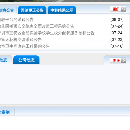
信息公告
澄清更正公告
中标结果公示
电教平台的采购公告
[08-07]
幼儿园楼顶安全隐患全面改造工程采购公告
[07-24]
深圳市宝安区金碧实验学校学生校外配餐服务招标公告
[07-24]
教室天花机空调采购公告
[07-23]
教室卫生间改造工程采购公告
[07-16]
户外防高空坠物工程采购公告
[07-16]
校舍修缮工程采购公告
[07-14]
动态
公司动态
班级及成人洗手间(4间)改造工程采购公告
[07-13]
招标公告-蚌岭片区城市更新单元配套道路新建工程（监理）
[07-09]
生物和物理实验室设备设施采购公告
[07-06]
幼儿园操场围栏操场部分草皮采购的采购公告
[07-02]
校舍修缮工程的采购公告
[06-29]
功案例